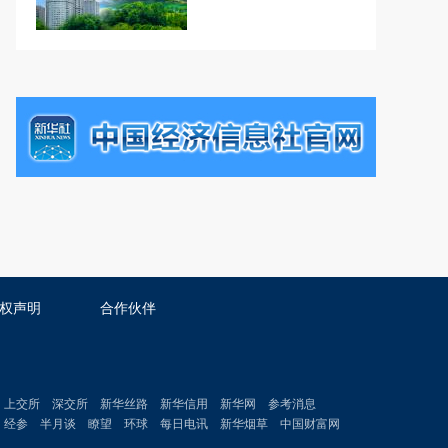
权声明
合作伙伴
上交所
深交所
新华丝路
新华信用
新华网
参考消息
经参
半月谈
瞭望
环球
每日电讯
新华烟草
中国财富网