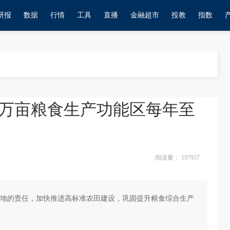
研报
数据
行情
工具
直播
金融超市
投教
指数
0万亩粮食生产功能区每年至
阅读量：
197937
地的责任，加快推进高标准农田建设，巩固提升粮食综合生产