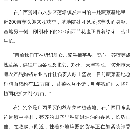
在广西贺州市八步区莲塘镇炭冲村的一处蔬菜基地里，
近200亩芋头迎来收获季，基地随处可见采挖芋头的身影。
基地另一侧，刚刚种下的200亩西兰花也正冒着绿芽，茁壮
生长。
“目前我们正在组织群众加紧采摘芋头、菜心、芥蓝等成
熟蔬菜，供往广西各地及北京、郑州、天津等地。”贺州市天
顺农产品购销专业合作社负责人彭上坚说，目前蔬菜基地总
种植面积约有1.2万亩，“蔬菜收益不错，明年我们计划将种
植面积扩大到2万亩。”
右江河谷是广西重要的秋冬菜种植基地。在广西田东县
祥周镇中平村，整齐的田垄里种满绿油油的香葱，长势正
佳。在收购点附近，挂着外地牌照的货车正在加紧装卸香