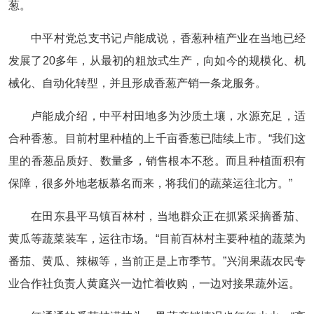
葱。
中平村党总支书记卢能成说，香葱种植产业在当地已经
发展了20多年，从最初的粗放式生产，向如今的规模化、机
械化、自动化转型，并且形成香葱产销一条龙服务。
卢能成介绍，中平村田地多为沙质土壤，水源充足，适
合种香葱。目前村里种植的上千亩香葱已陆续上市。“我们这
里的香葱品质好、数量多，销售根本不愁。而且种植面积有
保障，很多外地老板慕名而来，将我们的蔬菜运往北方。”
在田东县平马镇百林村，当地群众正在抓紧采摘番茄、
黄瓜等蔬菜装车，运往市场。“目前百林村主要种植的蔬菜为
番茄、黄瓜、辣椒等，当前正是上市季节。”兴润果蔬农民专
业合作社负责人黄庭兴一边忙着收购，一边对接果蔬外运。