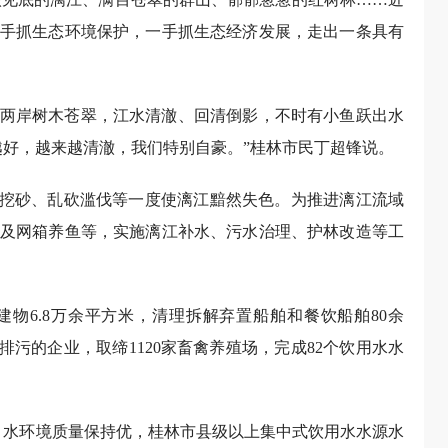
手抓生态环境保护，一手抓生态经济发展，走出一条具有
两岸树木苍翠，江水清澈、回清倒影，不时有小鱼跃出水
越好，越来越清澈，我们特别自豪。”桂林市民丁超锋说。
石挖砂、乱砍滥伐等一度使漓江黯然失色。为推进漓江流域
及网箱养鱼等，实施漓江补水、污水治理、护林改造等工
物6.8万余平方米，清理拆解弃置船舶和餐饮船舶80余
江排污的企业，取缔1120家畜禽养殖场，完成82个饮用水水
类，水环境质量保持优，桂林市县级以上集中式饮用水水源水