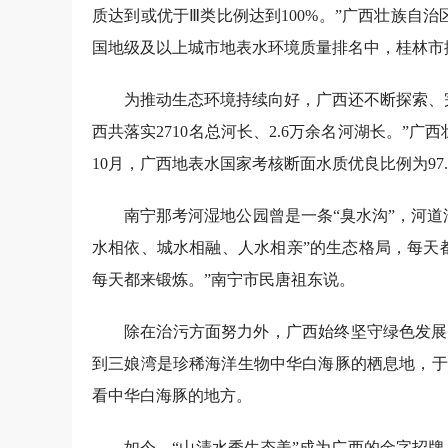
质达到或优于Ⅲ类比例达到100%。”广西壮族自治
国地级及以上城市地表水环境质量排名中，桂林市
为推动生态环境持续向好，广西还不断探索、
西共落实2710名总河长、2.6万余名河湖长。”
10月，广西地表水国家考核断面水质优良比例为97.
南宁那考河湿地公园曾是一条“臭水沟”，河道
水相依、城水相融、人水相亲”的生态格局，每天
每天都来锻炼。”南宁市民唐祖东说。
除在治污方面努力外，广西始终坚守绿色发展
到三娘湾是珍稀海洋生物中华白海豚的栖息地，于
看中华白海豚的地方。
如今，“山清水秀生态美”成为广西的金字招牌