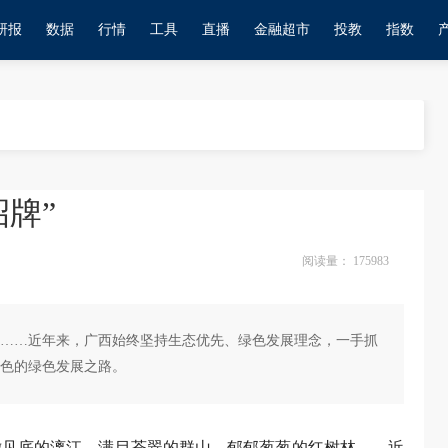
研报
数据
行情
工具
直播
金融超市
投教
指数
牌”
阅读量：
175983
……近年来，广西始终坚持生态优先、绿色发展理念，一手抓
色的绿色发展之路。
清澈见底的漓江、满目苍翠的群山、郁郁葱葱的红树林……近