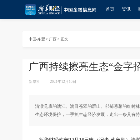
首页
资讯
中国-东盟
>
广西
>
正文
广西持续擦亮生态“金字招
新华社
|
2021年12月16日
清澈见底的漓江、满目苍翠的群山、郁郁葱葱的红树林
生态环境保护，一手抓生态经济发展，走出一条具有特
新华财经南宁12月16日电（记者 黄庆刚）