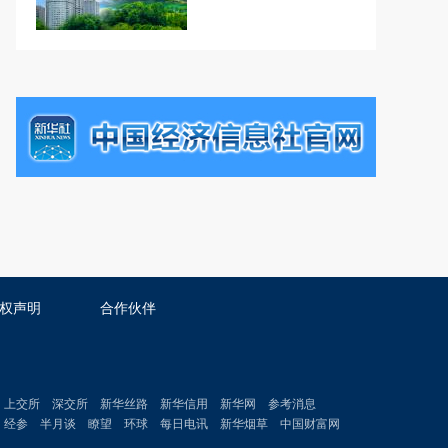
权声明
合作伙伴
上交所
深交所
新华丝路
新华信用
新华网
参考消息
经参
半月谈
瞭望
环球
每日电讯
新华烟草
中国财富网