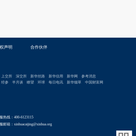
权声明
合作伙伴
上交所
深交所
新华丝路
新华信用
新华网
参考消息
经参
半月谈
瞭望
环球
每日电讯
新华烟草
中国财富网
服热线：400-6123115
邮箱：xinhuacaijing@xinhua.org