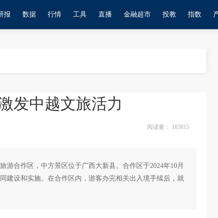
研报
数据
行情
工具
直播
金融超市
投教
指数
激发中越文旅活力
阅读量：
183815
游合作区，中方景区位于广西大新县。合作区于2024年10月
共同建设和实施。在合作区内，游客办完相关出入境手续后，就