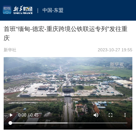
中国-东盟
首班“缅甸-德宏-重庆跨境公铁联运专列”发往重
庆
新华社
2023-10-27 19:55