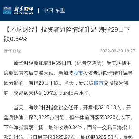
中国-东盟
【环球财经】投资者避险情绪升温 海指29日下
跌0.84%
新华财经
2022-08-29 19:27
新华财经新加坡8月29日电（记者李晓渝）受美联储主
席鹰派表态后美股大跌、新加坡
股市
投资者避险情绪升温等
因素影响，海指29日下跌。当天，新加坡
股市
交投较为淡
静，交易额未达到10亿新元的惯常水平。
当天，海峡时报指数跳空低开，开盘报3210.13点，开
盘后快速上探到3225点附近，但午休前回落至3220点以下。
下午海指震荡上扬，最终收跌0.84%，而前一交易日海指上
涨0.44%。当日最高报3225.92点，最低报3205.58点，最终