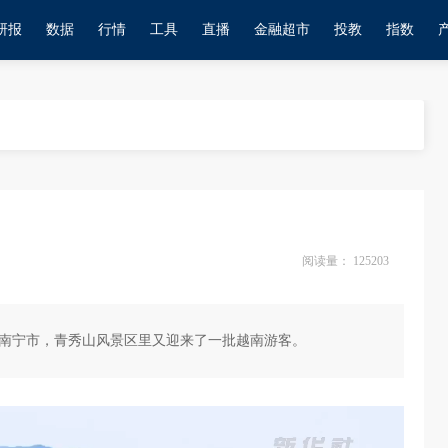
研报
数据
行情
工具
直播
金融超市
投教
指数
阅读量：
125203
广西南宁市，青秀山风景区里又迎来了一批越南游客。