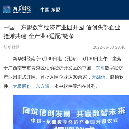
中国-东盟
中国—东盟数字经济产业园开园 信创头部企业
抢滩共建“全产业+适配”链条
新华财经
2022-06-30 20:46
新华财经南宁6月30日电
（孔涛）
6月30日上午，坐落
于广西南宁市青秀区仙葫经济开发区的中国—
东盟
数字经济
产业园正式开园。首批入园企业达
30余家
，
天融信
、麒麟软
件、
太极股份
、
东方通
、永中软件等均在其列。