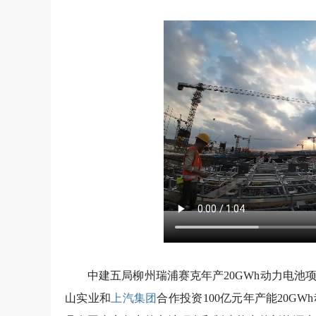
中建五局柳州瑞浦赛克年产20GWh动力电
山实业和
上汽集团
合作投资100亿元年产能20G