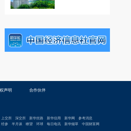
权声明
合作伙伴
上交所
深交所
新华丝路
新华信用
新华网
参考消息
经参
半月谈
瞭望
环球
每日电讯
新华烟草
中国财富网