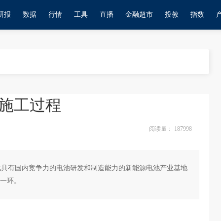
研报
数据
行情
工具
直播
金融超市
投教
指数
施工过程
阅读量：
187998
建成具有国内竞争力的电池研发和制造能力的新能源电池产业基地
一环。