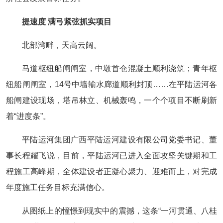
提速度 满弓紧弦抓实项目
北部湾畔，天高云阔。
马道枢纽船闸闸室，中墩首仓混凝土顺利浇筑；青年枢
纽船闸闸室，14号中墙输水廊道顺利封顶……在平陆运河各
船闸建设现场，塔吊林立、机械轰鸣，一个个项目不断刷新
着“进度条”。
平陆运河集团广西平陆运河建设有限公司党委书记、董
事长程耀飞说，目前，平陆运河已进入全面攻坚关键期和工
程施工高峰期，全体建设者正凝心聚力、迎难而上，对完成
年度施工任务目标充满信心。
从图纸上的憧憬到现实中的震撼，这条“一河贯通、八桂