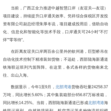
当前，广西正全力推进中越智慧口岸（友谊关—友谊）
项目建设，持续提升口岸通关效率。凭祥综合保税区开发投
资有限公司副总经理朱厚冬说，项目建成投用后，借助自动
化、信息化和智能化等技术手段，口岸通关可24小时“不打
烊”“零等待”。
在距离友谊关口岸两百余公里外的钦州港，巨型桥吊在
自动化技术控制下精准装卸货物；不远处，西部陆海新通道
铁海联运班列汽笛阵阵。在这里，各式各样的货物南来北
往、出山入海。
数据显示，今年1至9月，
北部湾港
货物吞吐量24258.37
万吨，同比增长5.60%；其中集装箱部分656.87万标准箱，
同比增长14.25%。当前，西部陆海新通道已形成
北部湾港
海
铁联运班列、中越跨境班列、航空货运等多种物流组织模