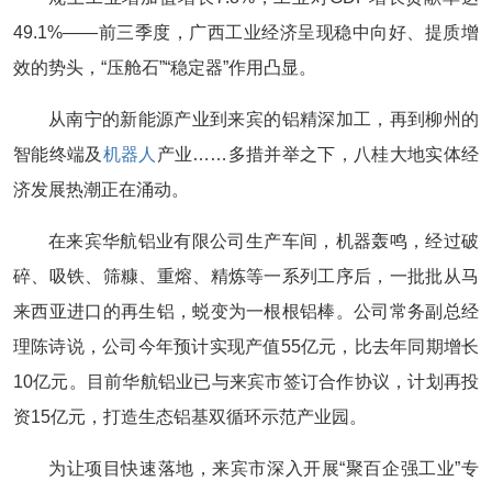
49.1%——前三季度，广西工业经济呈现稳中向好、提质增
效的势头，“压舱石”“稳定器”作用凸显。
从南宁的新能源产业到来宾的铝精深加工，再到柳州的
智能终端及
机器人
产业……多措并举之下，八桂大地实体经
济发展热潮正在涌动。
在来宾华航铝业有限公司生产车间，机器轰鸣，经过破
碎、吸铁、筛糠、重熔、精炼等一系列工序后，一批批从马
来西亚进口的再生铝，蜕变为一根根铝棒。公司常务副总经
理陈诗说，公司今年预计实现产值55亿元，比去年同期增长
10亿元。目前华航铝业已与来宾市签订合作协议，计划再投
资15亿元，打造生态铝基双循环示范产业园。
为让项目快速落地，来宾市深入开展“聚百企强工业”专