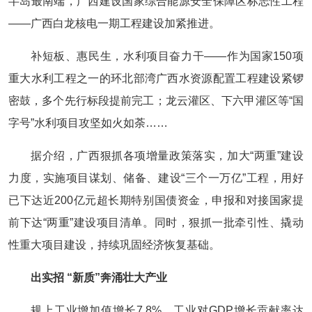
半岛最南端，广西建设国家综合能源安全保障区标志性工程
——广西白龙核电一期工程建设加紧推进。
补短板、惠民生，水利项目奋力干——作为国家150项
重大水利工程之一的环北部湾广西水资源配置工程建设紧锣
密鼓，多个先行标段提前完工；龙云灌区、下六甲灌区等“国
字号”水利项目攻坚如火如荼……
据介绍，广西狠抓各项增量政策落实，加大“两重”建设
力度，实施项目谋划、储备、建设“三个一万亿”工程，用好
已下达近200亿元超长期特别国债资金，申报和对接国家提
前下达“两重”建设项目清单。同时，狠抓一批牵引性、撬动
性重大项目建设，持续巩固经济恢复基础。
出实招 “新质”奔涌壮大产业
规上工业增加值增长7.8%，工业对GDP增长贡献率达