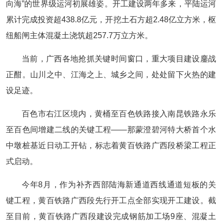
向海”的世界级运河初展雄姿。开工建设两年多来，平陆运河
累计完成投资超438.8亿元，开挖土石方超2.48亿立方米，枢
纽船闸主体混凝土浇筑超257.7万立方米。
当前，广西各地抢抓关键时间窗口，重大项目建设鏖战
正酣。山川之中、江海之上、城乡之间，处处留下火热的建
设足迹。
百色市右江区境内，黄桶至百色铁路接入南昆铁路永乐
至百色间增建二线的关键工程——那蒙澄碧河特大桥首个水
中墩桩基近日动工开钻，标志着黄百铁路广西段桥梁工程正
式启动。
今年8月，作为补齐西部陆海新通道西线通道短板的关
键工程，黄百铁路广西段先行开工点全部实现开工建设。截
至目前，黄百铁路广西段建设完成钢筋加工场9座、混凝土