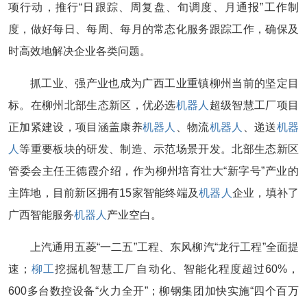
项行动，推行“日跟踪、周复盘、旬调度、月通报”工作制
度，做好每日、每周、每月的常态化服务跟踪工作，确保及
时高效地解决企业各类问题。
抓工业、强产业也成为广西工业重镇柳州当前的坚定目
标。在柳州北部生态新区，优必选
机器人
超级智慧工厂项目
正加紧建设，项目涵盖康养
机器人
、物流
机器人
、递送
机器
人
等重要板块的研发、制造、示范场景开发。北部生态新区
管委会主任王德霞介绍，作为柳州培育壮大“新字号”产业的
主阵地，目前新区拥有15家智能终端及
机器人
企业，填补了
广西智能服务
机器人
产业空白。
上汽通用五菱“一二五”工程、东风柳汽“龙行工程”全面提
速；
柳工
挖掘机智慧工厂自动化、智能化程度超过60%，
600多台数控设备“火力全开”；柳钢集团加快实施“四个百万