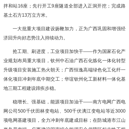
拌和站16座；先行开工9座隧道全部进入正洞开挖；完成路
基土石方13万立方米。
一大批重大项目建设扬鞭加力，正为广西巩固和增强经
济回升向好态势注入持续动力。
抢工期、刷进度，工业项目加快干——作为国家石化产
业规划布局重大项目，钦州中石油广西石化炼化一体化转型
升级项目安装施工热火朝天；广西恒逸高端绿色化工化纤一
体化项目冲刺年底中期交工；华谊钦州化工新材料一体化基
地三期工程建设蹄疾步稳。
稳增长、强基础，能源项目加油干——南方电网广西电
网公司500千伏田林变电站、500千伏漓江变电站等近3000
项电网基建项目，全力冲刺年底建成目标；在防城港市江山